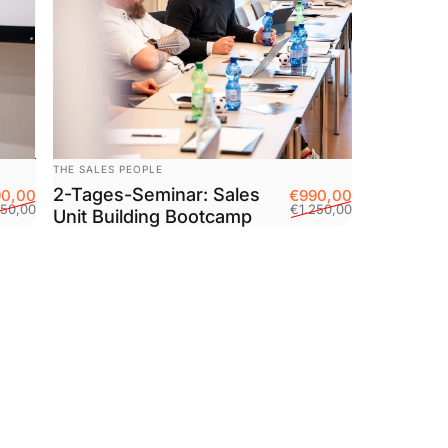
Anbieter:
THE SALES PEOPLE
2-Tages-Seminar: Sales
Verkaufspreis
Normaler Preis
Verkaufsprei
Normaler Pre
0,00
€990,00
250,00
€1.250,00
Unit Building Bootcamp