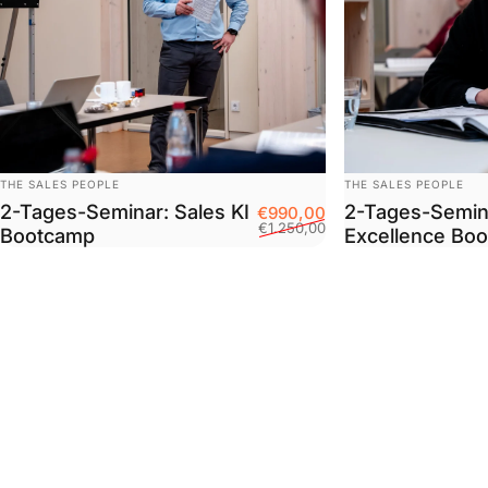
Anbieter:
Anbieter:
THE SALES PEOPLE
THE SALES PEOPLE
2-Tages-Seminar: Sales KI
2-Tages-Semina
Verkaufspreis
Normaler Preis
€990,00
€1.250,00
Bootcamp
Excellence Bo