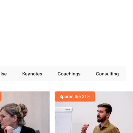
lse
Keynotes
Coachings
Consulting
Sparen Sie 21%