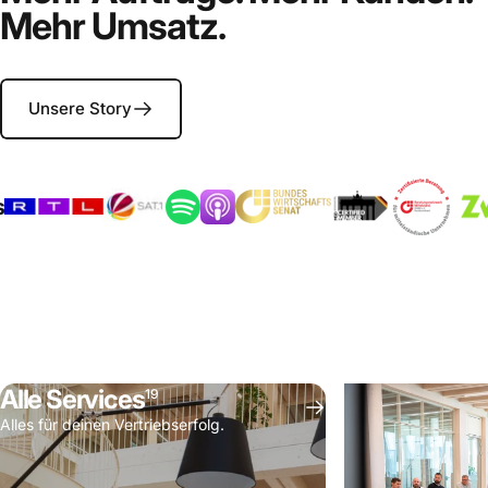
Mehr Umsatz.
befähigen.
Ergebni
Unsere Story
entrepreneur.d
Alle Services
19
Alles für deinen Vertriebserfolg.