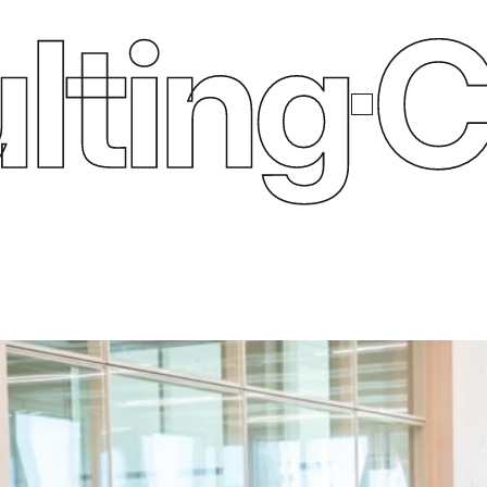
ing
Coa