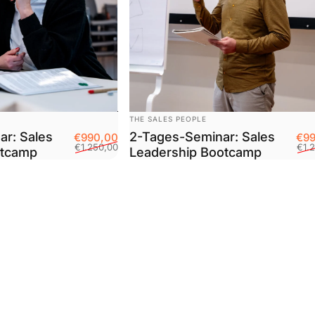
Anbieter:
THE SALES PEOPLE
r: Sales
2-Tages-Seminar: Sales
Verkaufspreis
Normaler Preis
€990,00
€99
€1.250,00
€1.
otcamp
Leadership Bootcamp