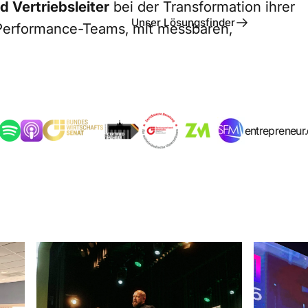
 Vertriebsleiter
bei der Transformation ihrer
Unser Lösungsfinder
-Performance-Teams, mit messbaren,
Bekannt aus
entrepreneur.de