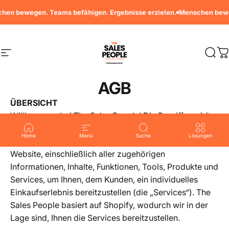
Direkt zum Inhalt
ewegen. Teams befähigen. Ergebnisse erzielen.
Menschen bewegen. 
Seitennavigation
The Sales People
Such
W
AGB
ÜBERSICHT
Willkommen bei The Sales People! Die Begriffe „wir“,
„uns“ und „unser“ beziehen sich auf The Sales People.
Home
Menü
Suche
Lösungen
The Sales People betreibt diesen Shop und diese
Website, einschließlich aller zugehörigen
Informationen, Inhalte, Funktionen, Tools, Produkte und
Services, um Ihnen, dem Kunden, ein individuelles
Einkaufserlebnis bereitzustellen (die „Services“). The
Sales People basiert auf Shopify, wodurch wir in der
Lage sind, Ihnen die Services bereitzustellen.